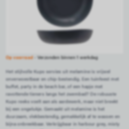
Kies je aantal
Aantal
In winkelmandje
Op voorraad
- Verzonden binnen 1 werkdag
Het stijlvolle Kupo servies uit melamine is vrijwel
onverwoestbaar en chip-bestendig. Een tuinfeest met
buffet, party in de beach bar, of een hapje met
ravottende tieners langs het zwembad? De robuuste
Kupo reeks voelt aan als aardewerk, maar niet breekt
bij een ongelukje. Gemaakt uit melamine is het
duurzaam, vlekbestendig, gemakkelijk af te wassen en
bijna onbreekbaar. Verkrijgbaar in harbour grey, misty