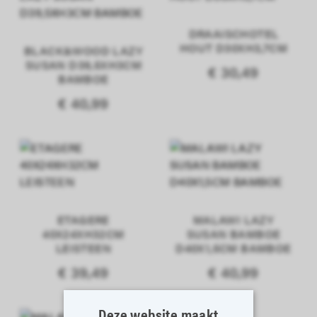
DRAAISCHOTEL
HOUT D30XH3,7CM
BLACK&WOOD LAZY
SUSAN D39,5XH3CM
€ 30,49
BAMBOE
€ 40,99
ETAGERE
MALAWI LAZY
40X24XH32CM
SUSAN BAMBOE
LEISTEEN
D40X1,5CM BAMBOE
€ 39,49
€ 40,99
Deze website maakt