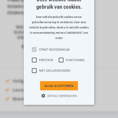
gebruik van cookies.
Deze website gebruikt cookies om uw
gebruikerservaring te verbeteren. Door onze
MALAWI LAZY
website te gebruiken, stemt u in met alle cookies
SUSAN BAMBOE
in overeenstemming met ons Cookiebeleid.
Lees
D50XH4,3CM
verder
€ 63,99
STRIKT NOODZAKELIJK
PRESTATIE
FUNCTIONEEL
NIET-GECLASSIFICEERD
Veilig online betalen
ALLES ACCEPTEREN
Levering binnen 3-5 werkdagen
DETAILS WEERGEVEN
Moeiteloos retourneren binnen 14 dagen
Strikt noodzakelijk
Prestatie