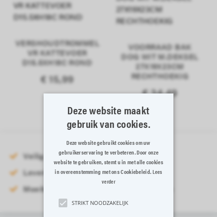
VERSHOUDTROMMEL
VOORRAAD BAK
VR KATTEVOER
DOG WIT M.DEKSEL
D15.5XH18C ROND
27X19X23CM
RECHTHOEKIG
€ 15,99
€ 34,49
Deze website maakt
gebruik van cookies.
Deze website gebruikt cookies om uw
gebruikerservaring te verbeteren. Door onze
Veilig online betalen
website te gebruiken, stemt u in met alle cookies
Levering binnen 3-5 werkdagen
in overeenstemming met ons Cookiebeleid.
Lees
verder
Moeiteloos retourneren binnen 14 dagen
STRIKT NOODZAKELIJK