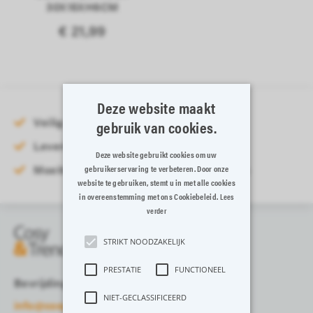
30X15XH6CM
€ 21,99
Deze website maakt
Veilig online betalen
gebruik van cookies.
Levering binnen 3-5 werkdagen
Deze website gebruikt cookies om uw
Moeiteloos retourneren binnen 14 dagen
gebruikerservaring te verbeteren. Door onze
website te gebruiken, stemt u in met alle cookies
in overeenstemming met ons Cookiebeleid.
Lees
verder
STRIKT NOODZAKELIJK
PRESTATIE
FUNCTIONEEL
Bevrijdingslaan 13-15, 8700 Tielt
NIET-GECLASSIFICEERD
info@cosyandtrendy.eu