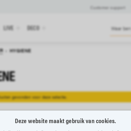
Customer support
LIVE
DECO
R
›
HYGIENE
ENE
ucten gevonden voor deze selectie.
Deze website maakt gebruik van cookies.
evering binnen 3-5 werkdagen