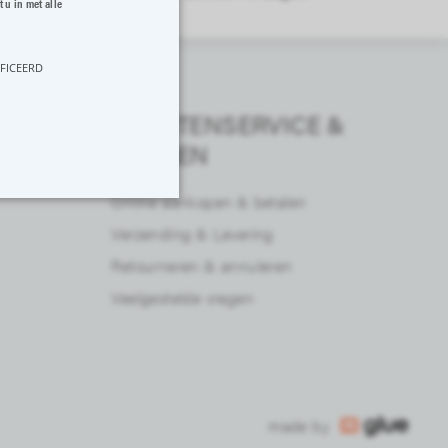
 u in met alle
IFICEERD
KLANTENSERVICE &
VRAGEN
Online aankopen & betalen
Verzending & Levering
Retourneren & annuleren
 en accountbeheer. De
Veelgestelde vragen
an de lokale cache-opslag.
-applicatie, ruimt de
n op true.
made by
 door de klant geïnitieerde
, enz.