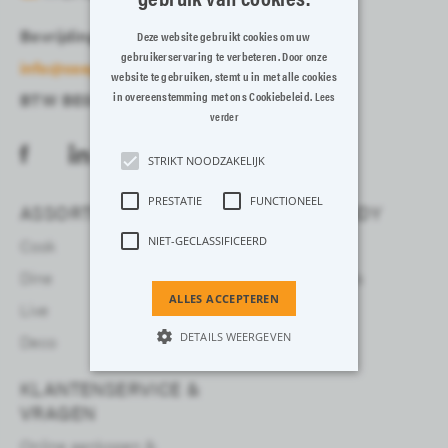
Bevrijdingslaan 13-15, 8700 Tielt
Deze website gebruikt cookies om uw
gebruikerservaring te verbeteren. Door onze
info@cosyandtrendy.eu
website te gebruiken, stemt u in met alle cookies
in overeenstemming met ons Cookiebeleid.
BTW BE0408161845
Lees
verder
STRIKT NOODZAKELIJK
PRESTATIE
FUNCTIONEEL
ASSORTIMENT
COSY & TRENDY
NIET-GECLASSIFICEERD
Cook
Over ons
Dine
Voor professionals
ALLES ACCEPTEREN
Live
DETAILS WEERGEVEN
Deco
KLANTENSERVICE &
VRAGEN
Strikt noodzakelijk
Prestatie
Functioneel
Niet-geclassificeerd
Online aankopen &