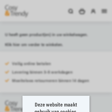
U heeft geen product(en) in uw winkelwagen.
Klik
hier
om verder te winkelen.
Veilig online betalen
Levering binnen 3-5 werkdagen
Moeiteloos retourneren binnen 14 dagen
Deze website maakt
gebruik van cookies.