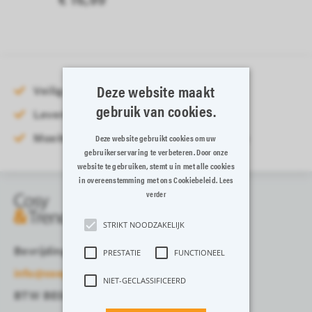
Deze website maakt
Veilig online betalen
gebruik van cookies.
Levering binnen 3-5 werkdagen
Moeiteloos retourneren binnen 14 dagen
Deze website gebruikt cookies om uw
gebruikerservaring te verbeteren. Door onze
website te gebruiken, stemt u in met alle cookies
in overeenstemming met ons Cookiebeleid.
Lees
verder
STRIKT NOODZAKELIJK
Bevrijdingslaan 13-15, 8700 Tielt
PRESTATIE
FUNCTIONEEL
info@cosyandtrendy.eu
NIET-GECLASSIFICEERD
BTW BE0408161845