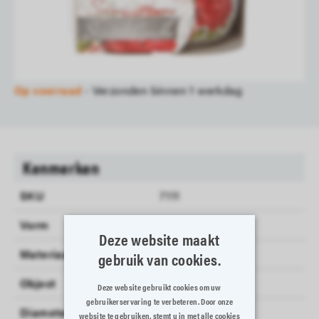
Kies je aantal
Aantal
In winkelmandje
Op voorraad
- Verzonden binnen 1 werkdag
Kenmerken
SKU
7111
Vorm
BOL
Deze website maakt
Materiaal
KAARS
gebruik van cookies.
Object
GEURKAARS
Deze website gebruikt cookies om uw
gebruikerservaring te verbeteren. Door onze
Diameter_cm
80
website te gebruiken, stemt u in met alle cookies