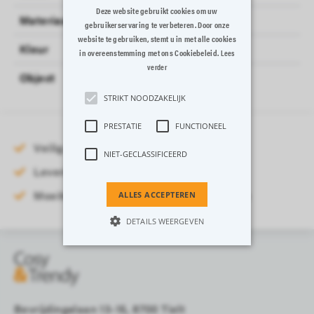
Deze website gebruikt cookies om uw
Materiaal
AARDEWERK
gebruikerservaring te verbeteren. Door onze
website te gebruiken, stemt u in met alle cookies
Kleur
GROEN
in overeenstemming met ons Cookiebeleid.
Lees
verder
Object
BLOEMPOT
STRIKT NOODZAKELIJK
PRESTATIE
FUNCTIONEEL
Veilig online betalen
NIET-GECLASSIFICEERD
Levering binnen 3-5 werkdagen
Moeiteloos retourneren binnen 14 dagen
ALLES ACCEPTEREN
DETAILS WEERGEVEN
Strikt noodzakelijk
Prestatie
Functioneel
Niet-geclassificeerd
Bevrijdingslaan 13-15, 8700 Tielt