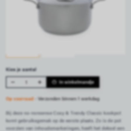
Kies je aantal
Aantal
In winkelmandje
Op voorraad
- Verzonden binnen 1 werkdag
Bij deze no-nonsense Cosy & Trendy Classic kookpot
komt gebruiksgemak op de eerste plaats. Zo is de pot
voorzien van inhoudsmarkeringen, heeft het deksel een