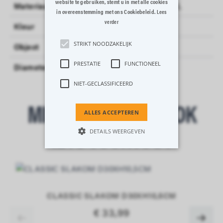
website te gebruiken, stemt u in met alle cookies
Materiaal
ROESTVRIJ STAAL
in overeenstemming met ons Cookiebeleid.
Lees
verder
Kleur
INOX
STRIKT NOODZAKELIJK
Object
KOOKPOT
PRESTATIE
FUNCTIONEEL
Diameter_cm
20
NIET-GECLASSIFICEERD
MISSCHIEN IS DIT OOK
ALLES ACCEPTEREN
IETS VOOR JOU?
DETAILS WEERGEVEN
Strikt noodzakelijk
Prestatie
Functioneel
Niet-geclassificeerd
CLASSIC SLAKOM D30XH10,5CM
Strikt noodzakelijke cookies maken de
€ 33,99
kernfunctionaliteiten van de website
mogelijk, zoals gebruikersaanmelding