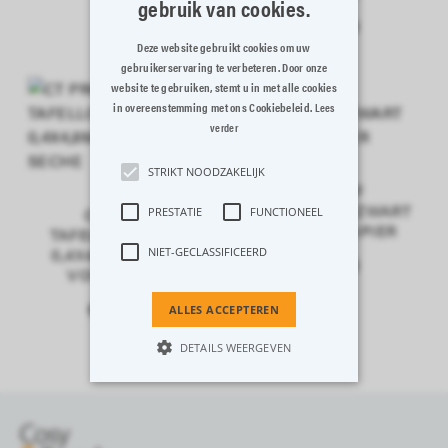
gebruik van cookies.
€ 9,99
Deze website gebruikt cookies om uw
gebruikerservaring te verbeteren. Door onze
website te gebruiken, stemt u in met alle cookies
in overeenstemming met ons Cookiebeleid.
Lees
verder
STRIKT NOODZAKELIJK
CT PROF
TAFELLOPER ZWART
CT PROF
PRESTATIE
FUNCTIONEEL
0,4X4,8M PAPIER
TAFELLOPER WIT
0,4X4,8M PAPIER
NIET-GECLASSIFICEERD
€ 9,99
VOIE-SECHE
€ 9,49
ALLES ACCEPTEREN
DETAILS WEERGEVEN
Strikt noodzakelijk
Prestatie