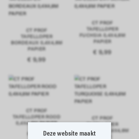
CT PROF
TAFELLOPER
CT PROF
FUCHSIA 0,4X4,8M
TAFELLOPER
PAPIER
BORDEAUX 0,4X4,8M
PAPIER
€ 9,99
€ 9,99
CT PROF
TAFELLOPER ROOD
CT PROF
0,4X4,8M PAPIER
TAFELLOPER
TURQUOISE 0,4X4,8M
Deze website maakt
€ 9,99
PAPIER