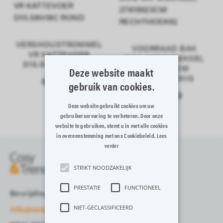
VERSHOUDTROMMEL
VOORRAAD BAK
VR KATTEVOER
DOG WIT M.DEKSEL
D15.5XH18C ROND
27X19X23CM
Deze website maakt
RECHTHOEKIG
€ 15,99
gebruik van cookies.
€ 34,49
Deze website gebruikt cookies om uw
gebruikerservaring te verbeteren. Door onze
website te gebruiken, stemt u in met alle cookies
in overeenstemming met ons Cookiebeleid.
Lees
verder
STRIKT NOODZAKELIJK
PRESTATIE
FUNCTIONEEL
Bevrijdingslaan 13-15, 8700 Tielt
info@cosyandtrendy.eu
NIET-GECLASSIFICEERD