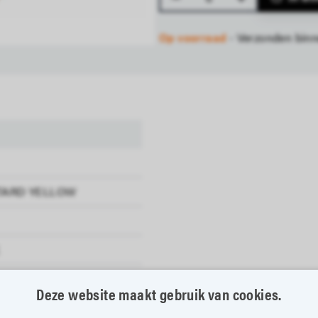
Op voorraad
- Verzonden bin
TARD YELLOW
Deze website maakt gebruik van cookies.