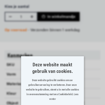
Kies je aantal
Aantal
In winkelmandje
Op voorraad
- Verzonden binnen 1 werkdag
Kenmerken
Deze website maakt
SKU
1234008
gebruik van cookies.
Vorm
ROND
Deze website gebruikt cookies om uw
Materiaal
PORSELEIN
gebruikerservaring te verbeteren. Door onze
website te gebruiken, stemt u in met alle cookies
Kleur
WIT
in overeenstemming met ons Cookiebeleid.
Lees
verder
Object
APEROPANNETJE