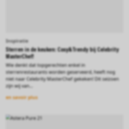
Inspiratie
Sterren in de keuken: Cosy&Trendy bij Celebrity
MasterChef!
Wie denkt dat topgerechten enkel in
sterrenrestaurants worden geserveerd, heeft nog
niet naar Celebrity MasterChef gekeken! Dit seizoen
zijn wij van...
en savoir plus