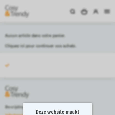
Aucun article dans votre panier.
Cliquez
ici
pour continuer vos achats.
Bevrijdingslaan 13-15, 8700 Tielt
Deze website maakt
info@cosyandtrendy.eu