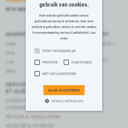
gebruik van cookies.
BTW BE0408161845
Deze website gebruikt cookies om uw
gebruikerservaring te verbeteren. Door onze
website te gebruiken, stemt u in met alle cookies
in overeenstemming met ons Cookiebeleid.
GAMME
COSY & TRENDY
Lees
verder
Cook
QUI SOMMES-NOUS ?
STRIKT NOODZAKELIJK
Dine
POUR LES
PROFESSIONNELS
Live
PRESTATIE
FUNCTIONEEL
Deco
NIET-GECLASSIFICEERD
SERVICE CLIENTÈLE
ET QUESTIONS
ALLES ACCEPTEREN
EXPÉDITION &
DETAILS WEERGEVEN
LIVRAISON
RETOUR & ANNULATION
Strikt noodzakelijk
Prestatie
ACHETER & PAYER EN