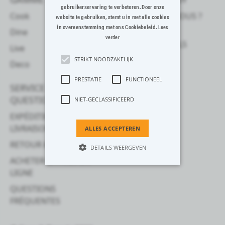
gebruikerservaring te verbeteren. Door onze
Cook
QUI SOMMES-NOUS ?
website te gebruiken, stemt u in met alle cookies
in overeenstemming met ons Cookiebeleid.
Lees
Dine
POUR LES
verder
PROFESSIONNELS
Live
STRIKT NOODZAKELIJK
Deco
PRESTATIE
FUNCTIONEEL
SERVICE CLIENTÈLE ET
QUESTIONS
NIET-GECLASSIFICEERD
EXPÉDITION &
LIVRAISON
ALLES ACCEPTEREN
RETOUR & ANNULATION
DETAILS WEERGEVEN
ACHETER & PAYER EN
LIGNE
Strikt noodzakelijk
Prestatie
QUESTIONS
FRÉQUENTES
Functioneel
Niet-geclassificeerd
Strikt noodzakelijke cookies maken de