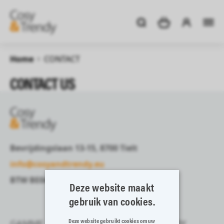
Home
CONTACT
CONTACT US
Bevrijdingslaan 13-15, 8700 Tielt
info@cosyandtrendy.eu
BTW BE0408161845
Deze website maakt
gebruik van cookies.
Deze website gebruikt cookies om uw
GAMME
COSY & TRENDY