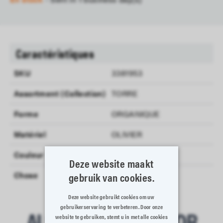
Caractéristiques
SKU
3381953
Assortment (Collection)
TORRE
Forme
ORGANIQUE
Matériel
OLIVIER
Couleur
NATUREL
Deze website maakt
gebruik van cookies.
Chose
COUPE FRUITS
Deze website gebruikt cookies om uw
gebruikerservaring te verbeteren. Door onze
ALSO SOMETHING FOR
website te gebruiken, stemt u in met alle cookies