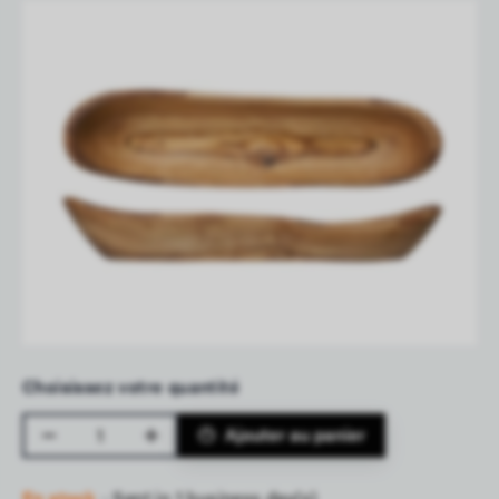
Choisissez votre quantité
Quantité
Ajouter au panier
En stock
- Sent in 1 business day(s)