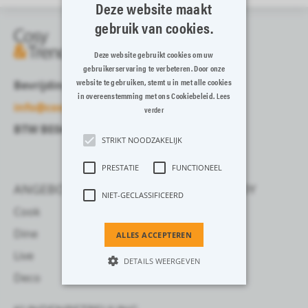
Deze website maakt
gebruik van cookies.
Deze website gebruikt cookies om uw
gebruikerservaring te verbeteren. Door onze
website te gebruiken, stemt u in met alle cookies
Bevrijdingslaan 13-15, 8700 Tielt
in overeenstemming met ons Cookiebeleid.
Lees
info@cosyandtrendy.eu
verder
BTW BE0408161845
STRIKT NOODZAKELIJK
PRESTATIE
FUNCTIONEEL
ANGEBOT
COSY & TRENDY
NIET-GECLASSIFICEERD
Cook
über uns
Dine
Für profis
ALLES ACCEPTEREN
Live
DETAILS WEERGEVEN
Deco