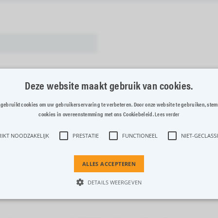
Deze website maakt gebruik van cookies.
gebruikt cookies om uw gebruikerservaring te verbeteren. Door onze website te gebruiken, stemt
cookies in overeenstemming met ons Cookiebeleid.
Lees verder
RIKT NOODZAKELIJK
PRESTATIE
FUNCTIONEEL
NIET-GECLASS
ALLES ACCEPTEREN
DETAILS WEERGEVEN